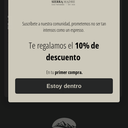
Two pack Nube y gorra
SM
Precio
$ 800.00 MXN
habitual
Suscríbete a nuestra comunidad, prometemos no ser tan
intensos como un espresso.
Te regalamos el
10% de
descuento
Two pack Niebla y
gorra SM
Precio
$ 800.00 MXN
En tu
primer compra.
habitual
Seleccionar opciones
Seleccionar opciones
Estoy dentro