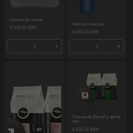
n
:
Gorras de sierra
Molino manual
Precio
$ 500.00 MXN
Precio
$ 840.00 MXN
habitual
habitual
Reducir
Aumentar
Reducir
Aumen
cantidad
cantidad
cantidad
canti
para
para
para
para
Default
Default
Default
Defaul
Title
Title
Title
Title
Two pack Decaf y gorra
SM
Precio
$ 800.00 MXN