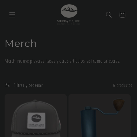
Ir
directamente
al contenido
Carrito
C
Merch
o
Merch incluye playeras, tasas y otros artículos, así como cafeteras.
l
e
Filtrar y ordenar
6 productos
c
c
i
ó