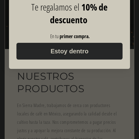
Te regalamos el
10% de
descuento
En tu
primer compra.
Estoy dentro
NUESTROS
PRODUCTOS
En Sierra Madre, trabajamos de cerca con productores
locales de café en México, asegurando la calidad desde el
cultivo hasta la taza. Nos comprometemos a pagar precios
justos y a apoyar la mejora constante de su producción. Al
elegir nuestro café, contribuyes al bienestar de las