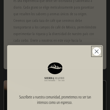
es una experiencia que debe ser disfrutada y saboreada a
diario. Cada grano se elige meticulosamente para garantizar
que resalten los sabores y aromas únicos de su origen.
Creemos que cada taza de café que servimos debe
transportarse a los campos de café de México, permitiéndote
experimentar la riqueza y la diversidad de nuestro país con
cada sorbo. Únete a nosotros en este viaje hacia la
perfección del café, donde cada taza es una obra maestra
elaborada con amor y dedicación.
Suscríbete a nuestra comunidad, prometemos no ser tan
intensos como un espresso.