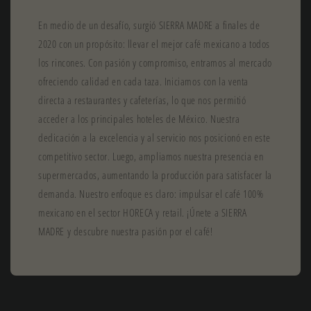
En medio de un desafío, surgió SIERRA MADRE a finales de
2020 con un propósito: llevar el mejor café mexicano a todos
los rincones. Con pasión y compromiso, entramos al mercado
ofreciendo calidad en cada taza. Iniciamos con la venta
directa a restaurantes y cafeterías, lo que nos permitió
acceder a los principales hoteles de México. Nuestra
dedicación a la excelencia y al servicio nos posicionó en este
competitivo sector. Luego, ampliamos nuestra presencia en
supermercados, aumentando la producción para satisfacer la
demanda. Nuestro enfoque es claro: impulsar el café 100%
mexicano en el sector HORECA y retail. ¡Únete a SIERRA
MADRE y descubre nuestra pasión por el café!