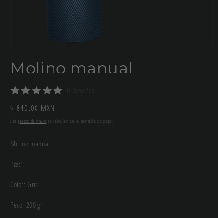
Abrir
elemento
Molino manual
multimedia
1
en
una
0 Reseñas
ventana
modal
Precio
$ 840.00 MXN
habitual
Los
gastos de envío
se calculan en la pantalla de pago.
Molino manual
Pza:1
Color: Gris
Peso: 200 gr