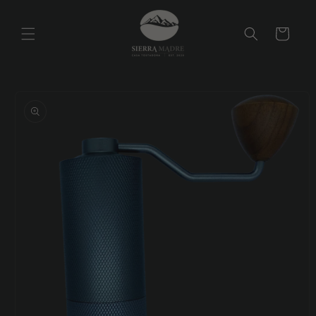
Ir
directamente
al contenido
Carrito
Ir
directamente
a la
información
del producto